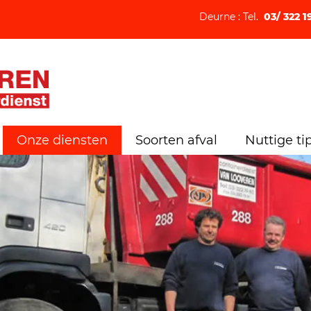
Deurne : Tel.
03/ 322 1
Onze diensten
Soorten afval
Nuttige ti