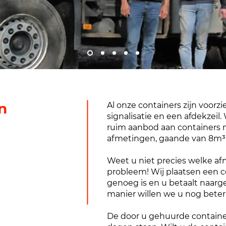
n
Al onze containers zijn voorzi
signalisatie en een afdekzeil
ruim aanbod aan containers 
afmetingen, gaande van 8m³ 
Weet u niet precies welke a
probleem! Wij plaatsen een c
genoeg is en u betaalt naarg
manier willen we u nog beter 
De door u gehuurde container b