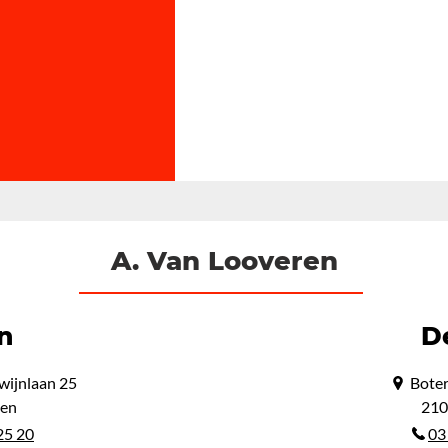
A. Van Looveren
n
D
wijnlaan 25
Boter
len
210
25 20
03