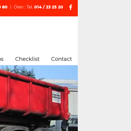
9 80
Olen : Tel.
014 / 23 25 20
ps
Checklist
Contact