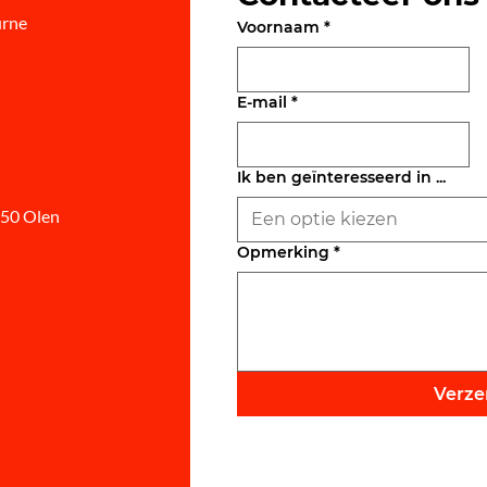
urne
Voornaam
*
E-mail
*
Ik ben geïnteresseerd in ...
250 Olen
Een optie kiezen
Opmerking
*
Verz