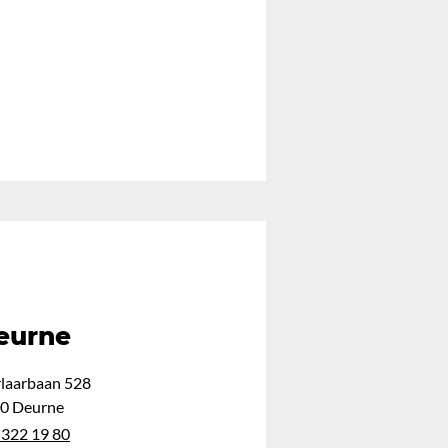
eurne
laarbaan 528
0 Deurne
 322 19 80