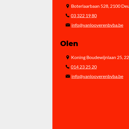
Boterlaarbaan 528, 2100 De
03 322 19 80
info@vanlooverenbvba.be
Olen
Koning Boudewijnlaan 25, 2
014 23 25 20
info@vanlooverenbvba.be