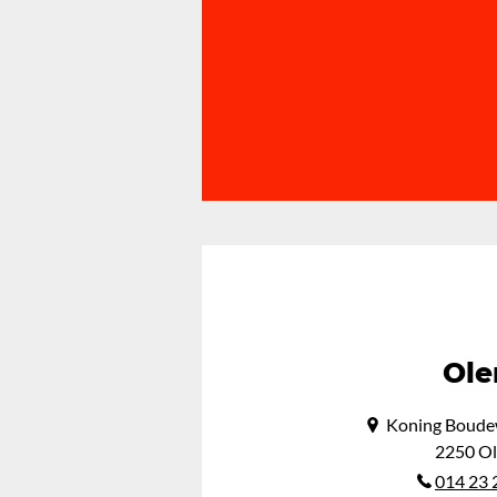
Ole
Koning Boude
2250 O
014 23 