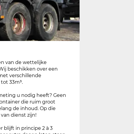
en van de wettelijke
. Wij beschikken over een
met verschillende
tot 33m³.
fmeting u nodig heeft? Geen
ontainer die ruim groot
elang de inhoud. Op die
van dienst zijn!
lijft in principe 2 à 3