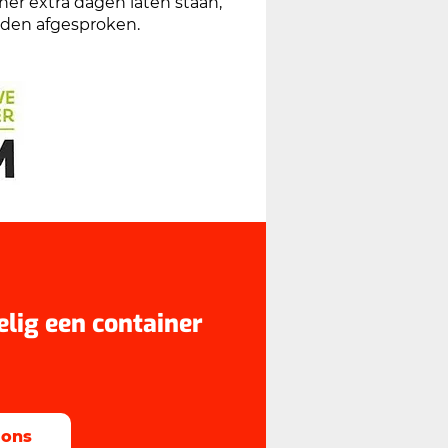
ner extra dagen laten staan,
orden afgesproken.
elig een container
 ons