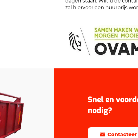
dagen staan. Wilt u de contai
zal hiervoor een huurprijs w
Snel en voord
nodig?
Contacteer