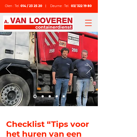
Olen : Tel.
014 / 23 25 20
Deurne : Tel.
03/ 322 19 80
Checklist “Tips voor
het huren van een