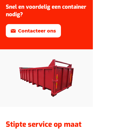
Snel en voordelig een container
nodig?
Contacteer ons
Stipte service op maat