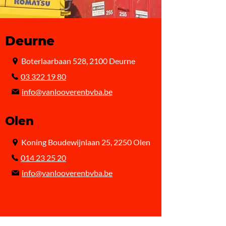
Deurne
Boterlaarbaan 528, 2100 Deurne
03 322 19 80
info@vanlooverenbvba.be
Olen
Koning Boudewijnlaan 25, 2250 Olen
014 23 25 20
info@vanlooverenbvba.be