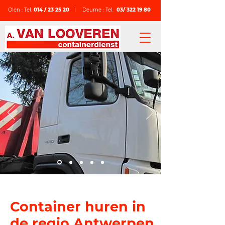
Olen : Tel.
014 / 23 25 20
Deurne : Tel.
03/ 322 19 80
Container huren in
de regio Antwerpen