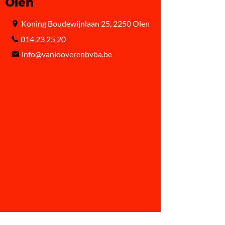
Olen
Koning Boudewijnlaan 25, 2250 Olen
014 23 25 20
info@vanlooverenbvba.be