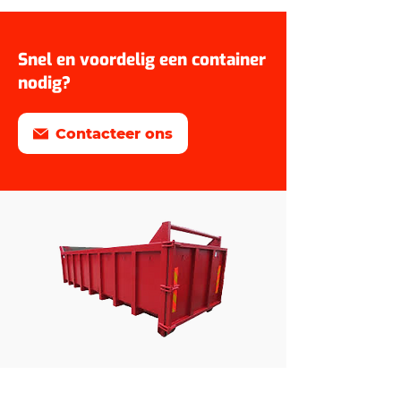
Snel en voordelig een container
nodig?
Contacteer ons