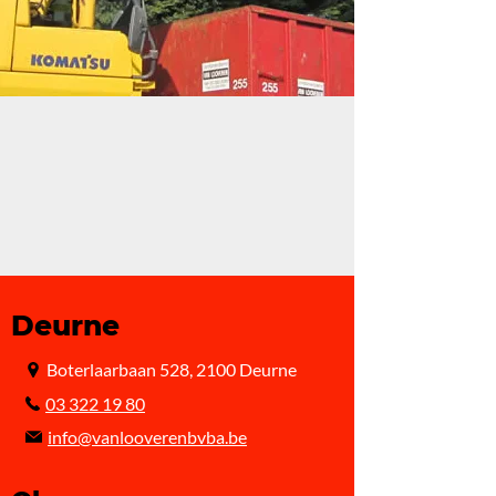
Deurne
Boterlaarbaan 528, 2100 Deurne
03 322 19 80
info@vanlooverenbvba.be