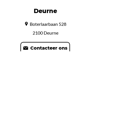
Deurne
Boterlaarbaan 528
2100 Deurne
Contacteer ons
Bereken route
Olen
Koning Boudewijnlaan 25
2250 Olen
Contacteer ons